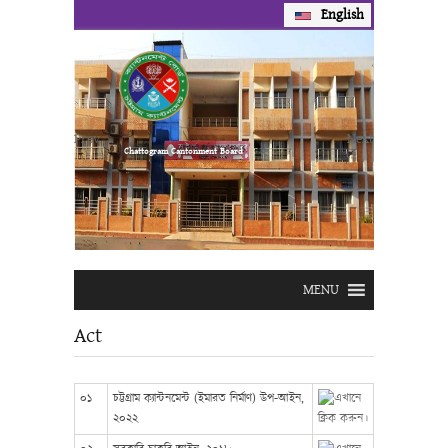
English
Prev
Next
Chattogram Cantonment Board
MENU
Act
০১
চট্টগ্রাম ক্যান্টনমেন্ট (ইমারত নির্মাণ) উপ-আইন,
২০২২