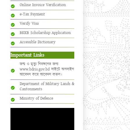
Online Invoice Verification
e-Tax Payment
Verify Visa
BKKB Scholarship Application
Accessible Dictionary
Important Links
জন্ম ও মৃত্যু নিবন্ধনের জন্য
www.bdris.gov.bd সাইটে অনলাইন
আবেদন করে আবেদন করুন।
Department of Military Lands &
Cantonments
Ministry of Defence
Video
Player