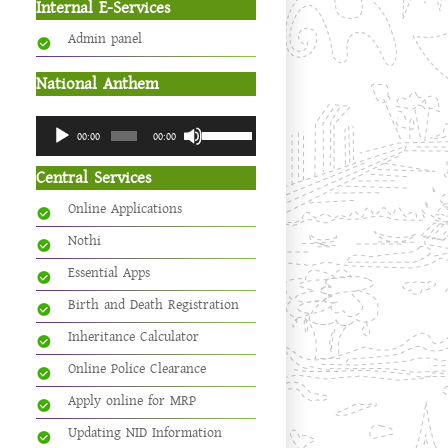
Internal E-Services
Admin panel
National Anthem
Audio
Use
00:00
00:00
Player
Up/Down
Arrow
Central Services
keys
Online Applications
to
increase
Nothi
or
Essential Apps
decrease
volume.
Birth and Death Registration
Inheritance Calculator
Online Police Clearance
Apply online for MRP
Updating NID Information