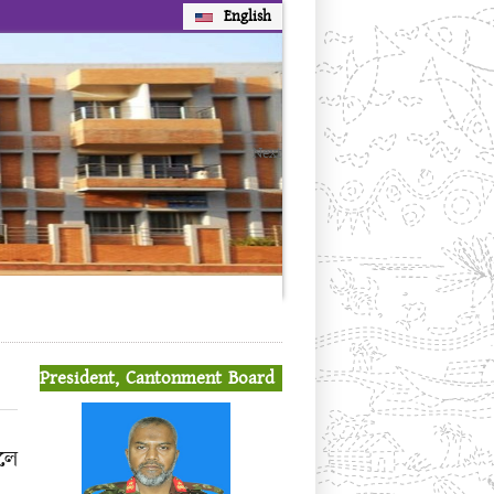
English
Next
President, Cantonment Board
লে