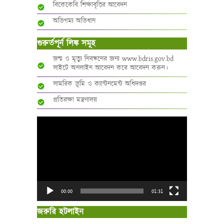
বিকেকেবি শিক্ষাবৃত্তির আবেদন
অভিগম্য অভিধান
গুরুর্তপূর্ন লিঙ্ক সমূহ
জন্ম ও মৃত্যু নিবন্ধনের জন্য www.bdris.gov.bd
সাইটে অনলাইন আবেদন করে আবেদন করুন।
সামরিক ভূমি ও ক্যান্টনমেন্ট অধিদপ্তর
প্রতিরক্ষা মন্ত্রণালয়
Video
Player
00:00
01:31
জরুরি হটলাইন